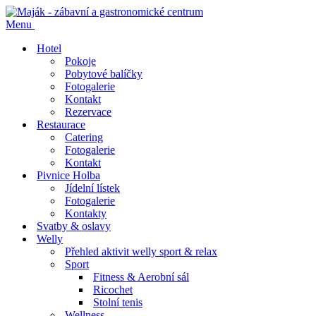
Menu
Hotel
Pokoje
Pobytové balíčky
Fotogalerie
Kontakt
Rezervace
Restaurace
Catering
Fotogalerie
Kontakt
Pivnice Holba
Jídelní lístek
Fotogalerie
Kontakty
Svatby & oslavy
Welly
Přehled aktivit welly sport & relax
Sport
Fitness & Aerobní sál
Ricochet
Stolní tenis
Wellness