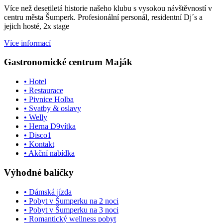
Více než desetiletá historie našeho klubu s vysokou návštěvností v
centru města Šumperk. Profesionální personál, residentní Dj´s a
jejich hosté, 2x stage
Více informací
Gastronomické centrum Maják
•
Hotel
•
Restaurace
•
Pivnice Holba
•
Svatby & oslavy
•
Welly
•
Herna D9vítka
•
Disco1
•
Kontakt
•
Akční nabídka
Výhodné balíčky
•
Dámská jízda
•
Pobyt v Šumperku na 2 noci
•
Pobyt v Šumperku na 3 noci
•
Romantický wellness pobyt