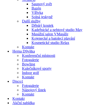
Saunový svět
Bazén
Vířivka
Solná jeskyně
Další služby
Dětský koutek
Kadeřnické a nehtové studio May
Masážní salon VMasáže
Kojenecké a batolecí plavání
Kosmetické studio Relax
Kontakt
Herna D9vítka
Konferenční místnosti
Fotogalerie
Bowling
Kulečníkové sporty
Indoor golf
Kontakt
Disco1
Fotogalerie
Nápojový lístek
Kontakt
Kontakt
Akční nabídka