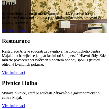
Hotel
Moderní hotel v centru města Šumperk nabízí pro své hosty
nepřeberné množství aktivit a je ideálním místem pro pracovní či
soukromé pobyty
Více informací
Restaurace
Restaurace Arte je součástí zábavního a gastronomického centra
Maják, nacházející se jen pár kroků od šumperské Hlavní třídy. Zde
můžete povečeřet při svíčkách s pocitem pohody spolu s jistotou
ohledně kvalitních pokrmů.
Více informací
Pivnice Holba
Stylová pivnice, která je součástí Zábavního a gastronomického
centra Maják
Více informací